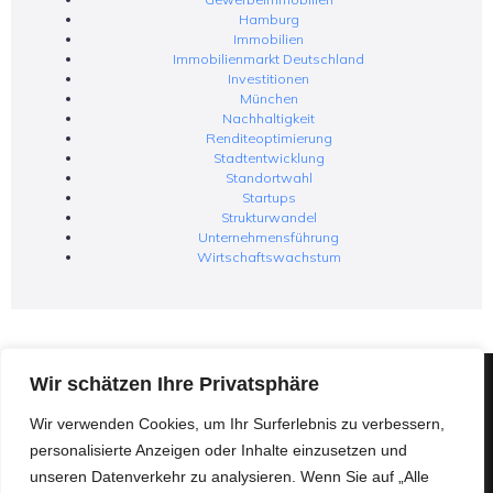
Hamburg
Immobilien
Immobilienmarkt Deutschland
Investitionen
München
Nachhaltigkeit
Renditeoptimierung
Stadtentwicklung
Standortwahl
Startups
Strukturwandel
Unternehmensführung
Wirtschaftswachstum
Wir schätzen Ihre Privatsphäre
Hast Du Fragen oder Anregungen? Schreib uns eine
Wir verwenden Cookies, um Ihr Surferlebnis zu verbessern,
E-Mail an
websites@matchoffice.com
personalisierte Anzeigen oder Inhalte einzusetzen und
unseren Datenverkehr zu analysieren. Wenn Sie auf „Alle