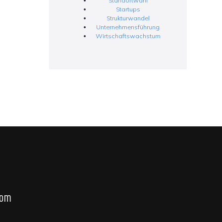
Standortwahl
Startups
Strukturwandel
Unternehmensführung
Wirtschaftswachstum
com